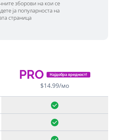
чните зборови на кои се
дете ја популарноста на
ата страница
PRO
Најдобра вредност!
$14.99/мо