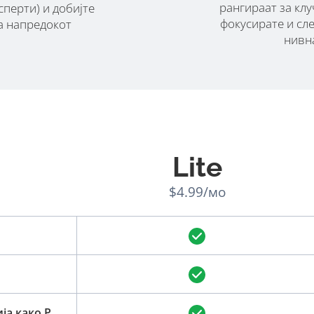
рангираат за клу
сперти) и добијте
фокусирате и сле
а напредокот
нивн
Lite
$4.99/мо
Преземете го извештајот за оптимизација како PDF