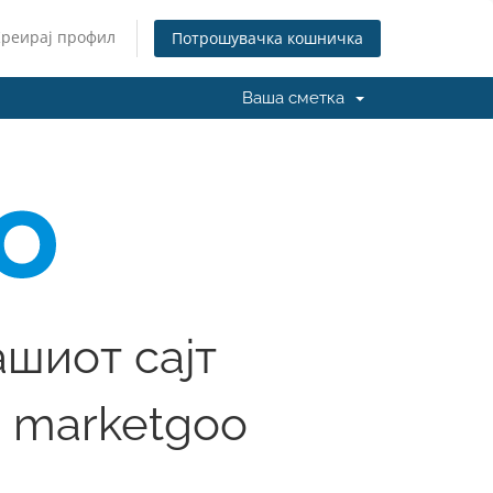
Креирај профил
Потрошувачка кошничка
Ваша сметка
ашиот сајт
 marketgoo