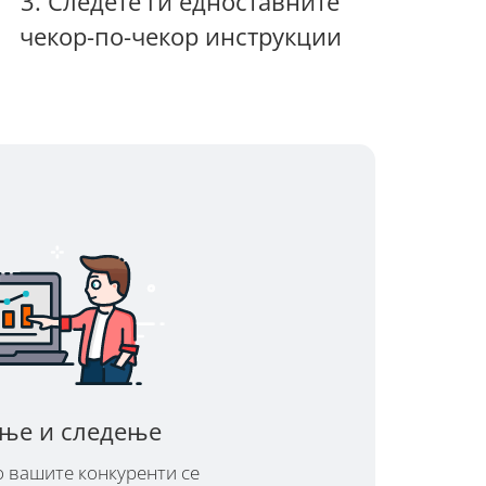
3. Следете ги едноставните
чекор-по-чекор инструкции
ење и следење
о вашите конкуренти се