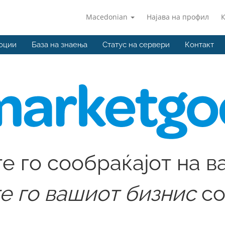
Macedonian
Најава на профил
оции
База на знаења
Статус на сервери
Контакт
 го сообраќајот на в
е го вашиот бизнис
со