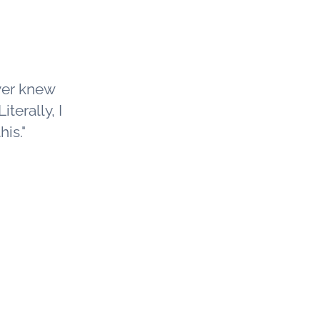
ver knew
iterally, I
is."