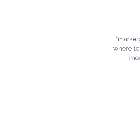
"market
where to s
mor