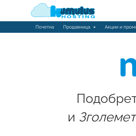
Почетна
Продавница
Акции и пром
Подобрете
и
Зголемет