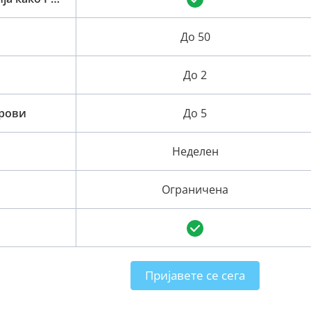
До 50
До 2
орови
До 5
Неделен
Ограничена
Пријавете се сега