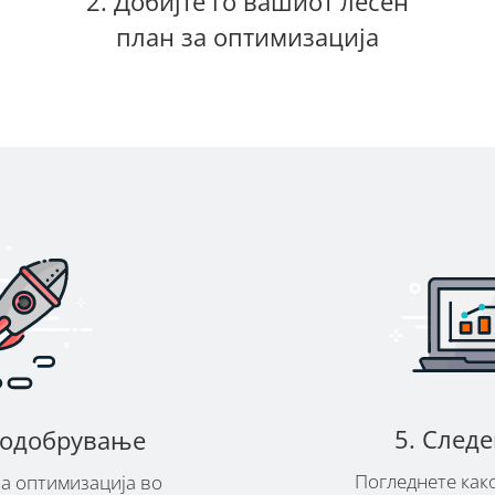
2. Добијте го вашиот лесен
план за оптимизација
5. След
 подобрување
Погледнете как
за оптимизација во