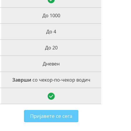
До 1000
До 4
До 20
Дневен
Заврши
со чекор-по-чекор водич
Пријавете се сега