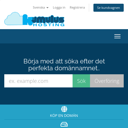
Svenska
Logga in
Registrera
Se kundvagnen
Växla
navig
Börja med att söka efter det
perfekta domännamnet..
KÖP EN DOMÄN