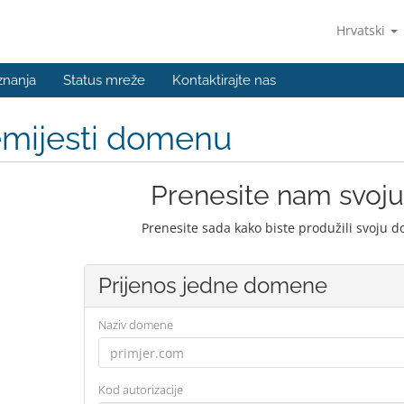
Hrvatski
znanja
Status mreže
Kontaktirajte nas
emijesti domenu
Prenesite nam svo
Prenesite sada kako biste produžili svoju 
Prijenos jedne domene
Naziv domene
Kod autorizacije