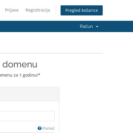
Prijava
Registtracija
Pregled košarice
Račun
ju domenu
domenu za 1 godinu!*
Pomoć