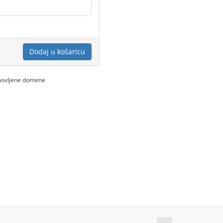
Dodaj u košaricu
bnovljene domene