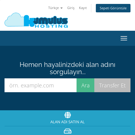
Türkçe
Giriş
Kayıt
Sepeti Görüntüle
Gezi
değiş
Hemen hayalinizdeki alan adını
sorgulayın...
ALAN ADI SATIN AL